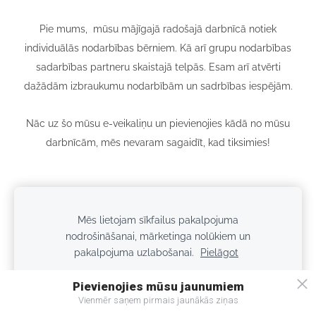
Pie mums, mūsu mājīgajā radošajā darbnīcā
notiek
individuālās nodarbības bērniem. Kā arī grupu nodarbības
sadarbības partneru skaistajā telpās. Esam arī atvērti
dažādām izbraukumu nodarbībām un sadrbības iespējām.
Nāc uz šo mūsu e-veikaliņu un pievienojies kādā no mūsu
darbnīcām, mēs nevaram sagaidīt, kad tiksimies!
Mēs lietojam sīkfailus pakalpojuma
Sīkdatnes
nodrošināšanai, mārketinga nolūkiem un
pakalpojuma uzlabošanai.
Pielāgot
Privātuma politika
Kontakti
Piegāde
Pieņemt visus