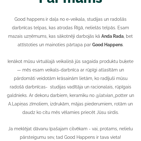
Good happens
ir daļa no e-veikala, studijas un radošās
darbnīcas telpas, kas atrodas Rīgā, nelielās telpās. Esam
mazais uzņēmums, kas sākotnēji darbojās kā
Anda Rada
, bet
attīstoties un mainoties pārtapa par
Good Happens
.
Ienākot mūsu virtuālajā veikaliņā jūs sagaida produktu buķete
— mēs esam veikals-darbnīca ar rūpīgi atlasītām un
pārdomāti veidotām krāsainām lietām, ko radījuši mūsu
radošā darbnīcas- studijas vadītāja un racionalais, rūpīgais
galdnieks. Ar dekoru darbiem, keramiku no @latvian_potter un
A.Lapiņas zīmoliem, izdrukām, mājas piederumiem, rotām un
daudz ko citu mēs vēlamies priecēt Jūsu sirdis.
Ja meklējat dāvanu īpašajam cilvēkam - vai, protams, nelielu
pārsteigumu sev, tad Good Happens ir tava vieta!