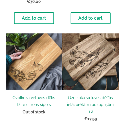
€36,00
Add to cart
Add to cart
Ozolkoka virtuves dēlis
Ozolkoka virtuves dēlītis
Dille citrons sīpols
ielāzerētām rudzupuķēm
n°2
Out of stock
€17,99