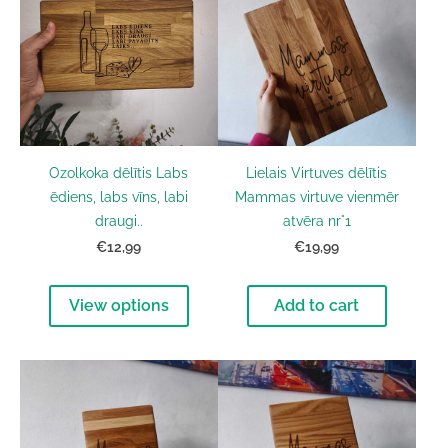
Ozolkoka dēlītis Labs
Lielais Virtuves dēlītis
ēdiens, labs vīns, labi
Mammas virtuve vienmēr
draugi..
atvēra nr°1
€12,99
€19,99
View options
Add to cart