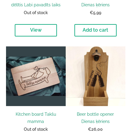
dēlītis Labi pavadīts laiks
Dienas ķēriens
Out of stock
€5,99
View
Add to cart
Kitchen board Takšu
Beer bottle opener
mamma
Dienas ķēriens
Out of stock
€26,00