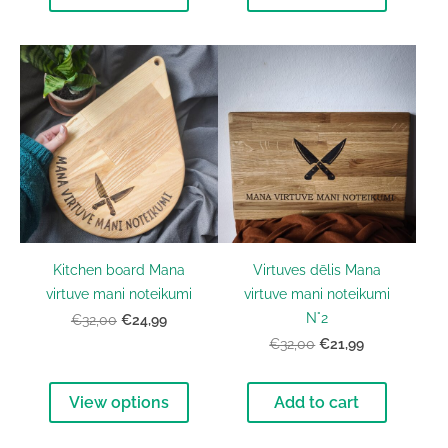
Kitchen board Mana
Virtuves dēlis Mana
virtuve mani noteikumi
virtuve mani noteikumi
N°2
€24,99
€32,00
€21,99
€32,00
View options
Add to cart