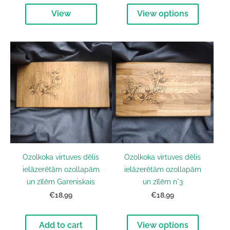
View
View options
Ozolkoka virtuves dēlis
Ozolkoka virtuves dēlis
ielāzerētām ozollapām
ielāzerētām ozollapām
un zīlēm Gareniskais
un zīlēm n°3
€18,99
€18,99
Add to cart
View options