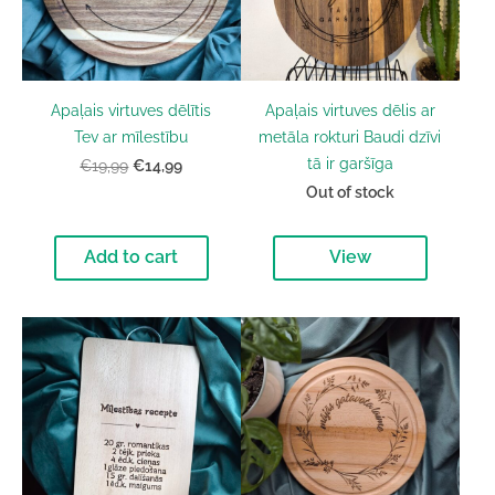
Apaļais virtuves dēlītis
Apaļais virtuves dēlis ar
Tev ar mīlestību
metāla rokturi Baudi dzīvi
tā ir garšīga
€14,99
€19,99
Out of stock
Add to cart
View