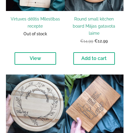
Virtuves dēlītis Mīlestības
Round small kitchen
recepte
board Mājas gatavota
laime
Out of stock
€12,99
€14,99
View
Add to cart