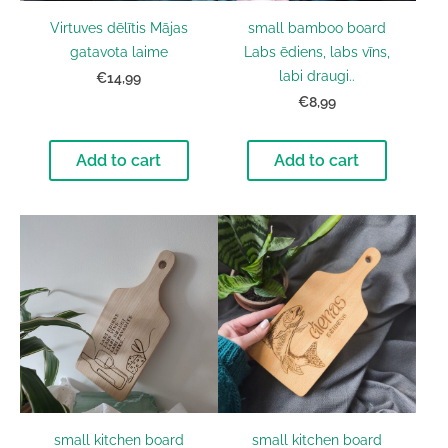
Virtuves dēlītis Mājas
small bamboo board
gatavota laime
Labs ēdiens, labs vīns,
labi draugi..
€14,99
€8,99
Add to cart
Add to cart
small kitchen board
small kitchen board