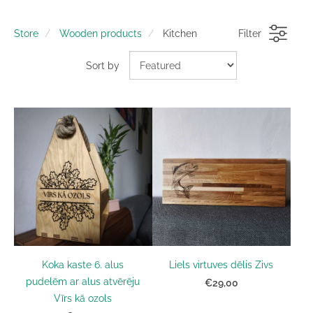
Store
Wooden products
Kitchen
Filter
Sort by
Koka kaste 6. alus
Liels virtuves dēlis Zivs
pudelēm ar alus atvērēju
€29,00
Vīrs kā ozols