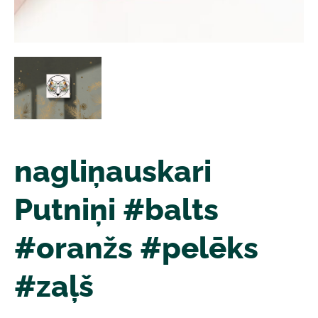
nagliņauskari
Putniņi #balts
#oranžs #pelēks
#zaļš