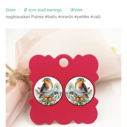
Store
Ø 2cm stud earrings
Winter
nagliņauskari Putniņi #balts #oranžs #pelēks #zaļš