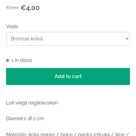
€4,00
€7,00
Veids
1 in stock
Add to cart
Ļoti viegli nagliņauskari
Diametrs: Ø 2 cm
Materiāls: koka ripiņas / beice / papīra izdruka / līme /