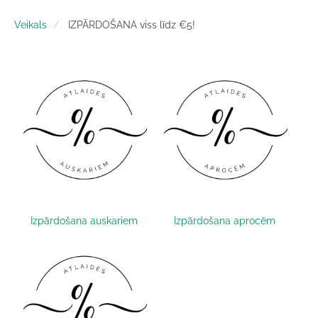
Veikals
IZPĀRDOŠANA viss līdz €5!
Izpārdošana auskariem
Izpārdošana aprocēm