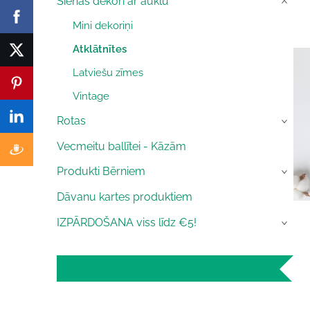
Sienas dekori ar auklu
›
Mini dekoriņi
Atklātnītes
Latviešu zīmes
Vintage
Rotas
›
Vecmeitu ballītei - Kāzām
Produkti Bērniem
›
Dāvanu kartes produktiem
IZPĀRDOŠANA viss līdz €5!
›