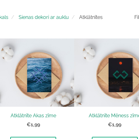
kals
Sienas dekori ar auklu
Atklātnītes
Fi
Atklātnīte Akas zīme
Atklātnīte Mēness zīm
€1,99
€1,99