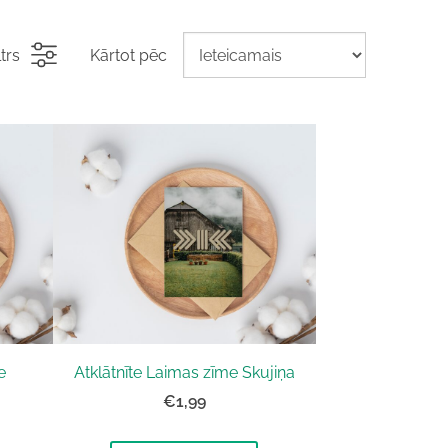
ltrs
Kārtot pēc
e
Atklātnīte Laimas zīme Skujiņa
€1,99