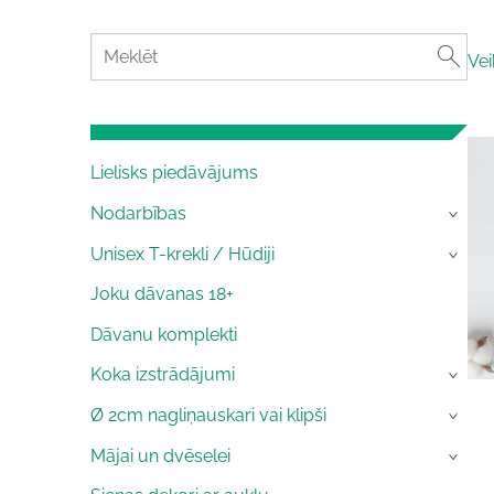
Vei
Lielisks piedāvājums
Nodarbības
›
Unisex T-krekli / Hūdiji
›
Joku dāvanas 18+
Dāvanu komplekti
Koka izstrādājumi
›
Ø 2cm nagliņauskari vai klipši
›
Mājai un dvēselei
›