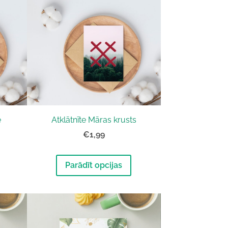
e
Atklātnīte Māras krusts
€1,99
Parādīt opcijas