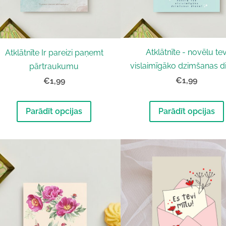
Atklātnīte - novēlu te
Atklātnīte Ir pareizi paņemt
vislaimīgāko dzimšanas d
pārtraukumu
€1,99
€1,99
Parādīt opcijas
Parādīt opcijas