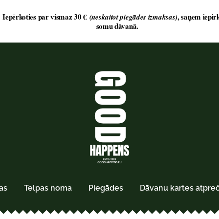
as
Telpas noma
Piegādes
Dāvanu kartes atpre