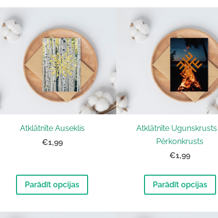
Atklātnīte Auseklis
Atklātnīte Ugunskrusts
Pērkonkrusts
€1,99
€1,99
Parādīt opcijas
Parādīt opcijas