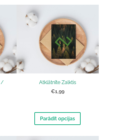
 /
Atklātnīte Zalktis
€1,99
Parādīt opcijas