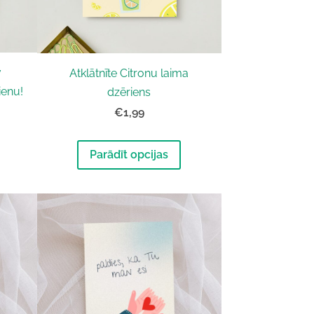
v
Atklātnīte Citronu laima
ienu!
dzēriens
€1,99
Parādīt opcijas