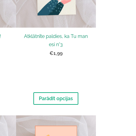
!
Atklātnīte paldies, ka Tu man
esi n°3
€1,99
Parādīt opcijas