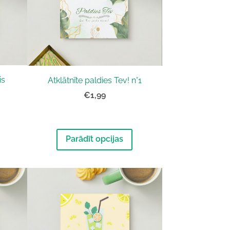
is
Atklātnīte paldies Tev! n°1
€1,99
Parādīt opcijas