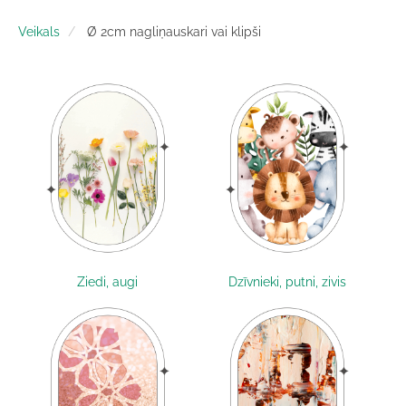
Veikals
Ø 2cm nagliņauskari vai klipši
Ziedi, augi
Dzīvnieki, putni, zivis