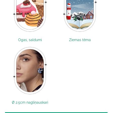
Ogas, saldumi
Ziemas tēma
Ø 2.5cm nagliņauskari