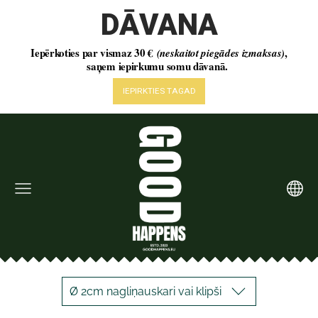
Ø 2cm nagliņauskari vai klipši