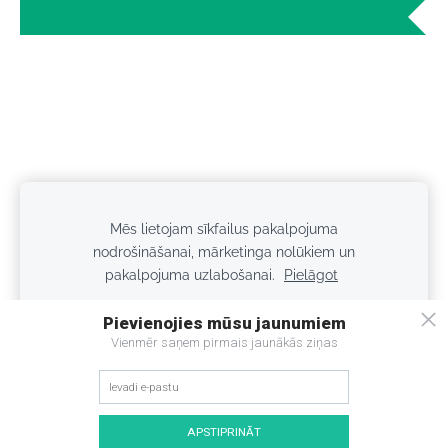
Mēs lietojam sīkfailus pakalpojuma
Sīkdatnes
nodrošināšanai, mārketinga nolūkiem un
pakalpojuma uzlabošanai.
Pielāgot
Privātuma politika
Kontakti
Piegāde
Pieņemt visus
Pieņemt tikai nepieciešamos
Good Happens