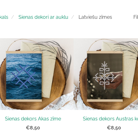
kals
Sienas dekori ar auklu
Latviešu zīmes
Fi
Sienas dekors Akas zīme
Sienas dekors Austras k
€8,50
€8,50