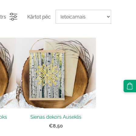
ltrs
Kārtot pēc
oks
Sienas dekors Auseklis
€8,50