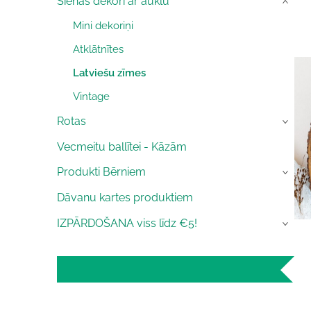
Sienas dekori ar auklu
›
Mini dekoriņi
Atklātnītes
Latviešu zīmes
Vintage
Rotas
›
Vecmeitu ballītei - Kāzām
Produkti Bērniem
›
Dāvanu kartes produktiem
IZPĀRDOŠANA viss līdz €5!
›