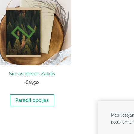
Sienas dekors Zalktis
€8,50
Parādīt opcijas
Mēs lietoja
nolūkiem u