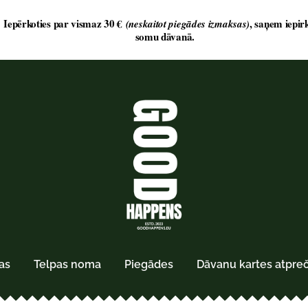
as
Telpas noma
Piegādes
Dāvanu kartes atpre