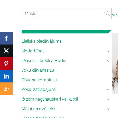
Vei
Lielisks piedāvājums
Nodarbības
›
Unisex T-krekli / Hūdiji
›
Joku dāvanas 18+
Dāvanu komplekti
Koka izstrādājumi
›
Ø 2cm nagliņauskari vai klipši
›
Mājai un dvēselei
›