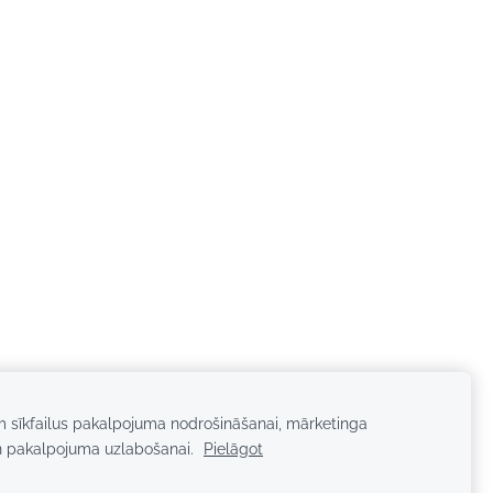
m sīkfailus pakalpojuma nodrošināšanai, mārketinga
n pakalpojuma uzlabošanai.
Pielāgot