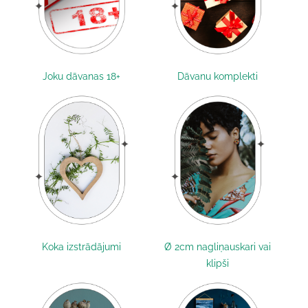
Joku dāvanas 18+
Dāvanu komplekti
Koka izstrādājumi
Ø 2cm nagliņauskari vai
klipši