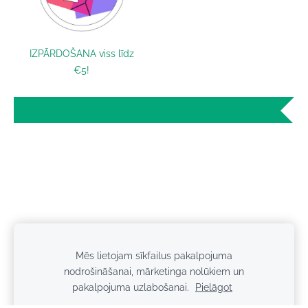
IZPĀRDOŠANA viss līdz
€5!
Mēs lietojam sīkfailus pakalpojuma
Sīkdatnes
nodrošināšanai, mārketinga nolūkiem un
pakalpojuma uzlabošanai.
Pielāgot
Privātuma politika
Kontakti
Piegāde