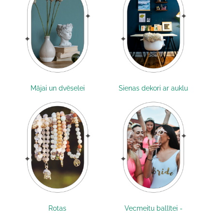
Mājai un dvēselei
Sienas dekori ar auklu
Rotas
Vecmeitu ballītei -