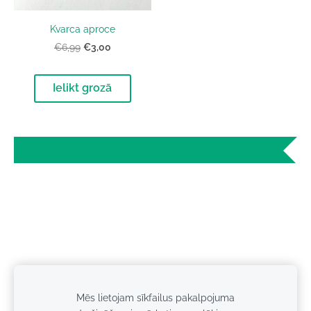
Kvarca aproce
€3,00
€6,99
Ielikt grozā
Mēs lietojam sīkfailus pakalpojuma
Sīkdatnes