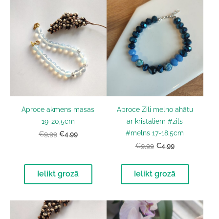
Aproce akmens masas
Aproce Zili melno ahātu
19-20,5cm
ar kristāliem #zils
#melns 17-18.5cm
€4,99
€9,99
€4,99
€9,99
Ielikt grozā
Ielikt grozā