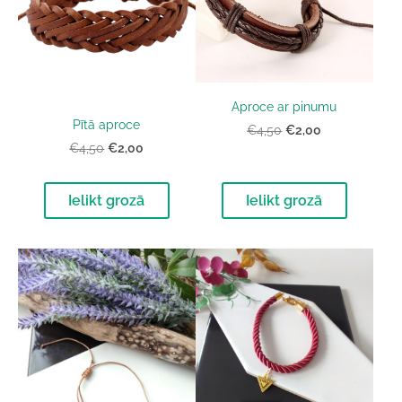
Aproce ar pinumu
Pītā aproce
€2,00
€4,50
€2,00
€4,50
Ielikt grozā
Ielikt grozā