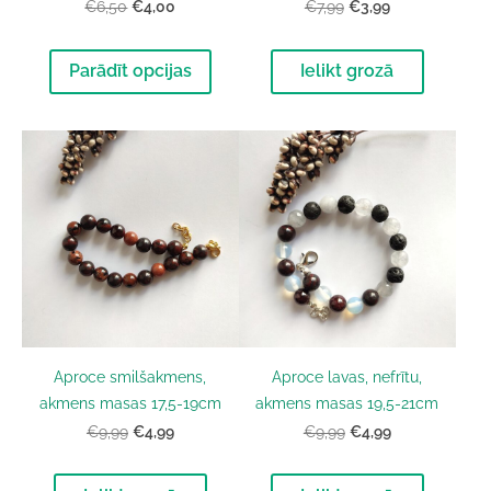
€4,00
€3,99
€6,50
€7,99
Parādīt opcijas
Ielikt grozā
Aproce smilšakmens,
Aproce lavas, nefrītu,
akmens masas 17,5-19cm
akmens masas 19,5-21cm
€4,99
€4,99
€9,99
€9,99