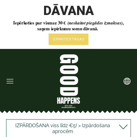
IZPĀRDOŠANA viss līdz €5! > Izpārdošana
aprocēm