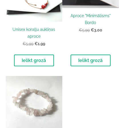
Aproce "Minimālisms"
Bordo
Unisex koraļļu aukliņas
€3,00
€5,99
aproce
€1,99
€5,99
Ielikt grozā
Ielikt grozā