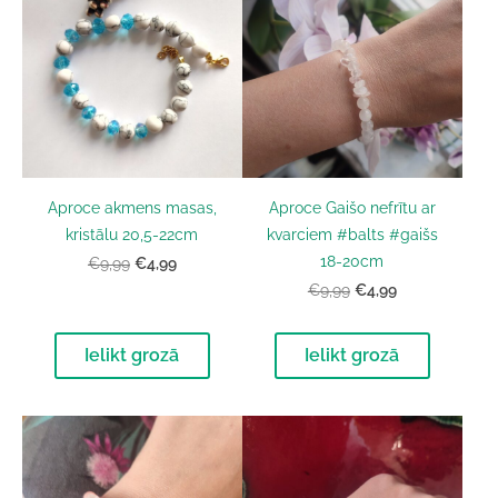
Aproce akmens masas,
Aproce Gaišo nefrītu ar
kristālu 20,5-22cm
kvarciem #balts #gaišs
18-20cm
€4,99
€9,99
€4,99
€9,99
Ielikt grozā
Ielikt grozā