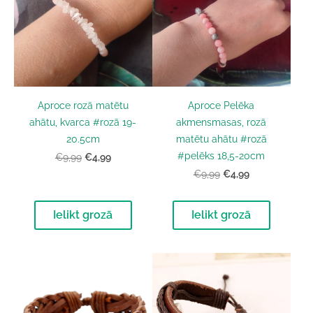
Aproce rozā matētu
Aproce Pelēka
ahātu, kvarca #rozā 19-
akmensmasas, rozā
20.5cm
matētu ahātu #rozā
#pelēks 18,5-20cm
€4,99
€9,99
€4,99
€9,99
Ielikt grozā
Ielikt grozā