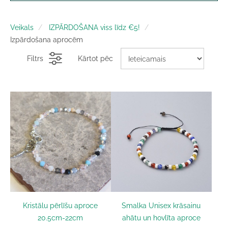
Veikals
IZPĀRDOŠANA viss līdz €5!
Izpārdošana aprocēm
Filtrs
Kārtot pēc
Kristālu pērlīšu aproce
Smalka Unisex krāsainu
20.5cm-22cm
ahātu un hovlīta aproce