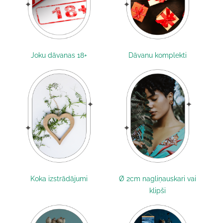
Joku dāvanas 18+
Dāvanu komplekti
Koka izstrādājumi
Ø 2cm nagliņauskari vai
klipši