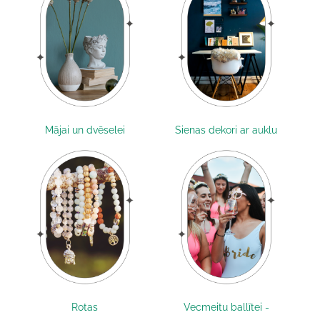
Mājai un dvēselei
Sienas dekori ar auklu
Rotas
Vecmeitu ballītei -