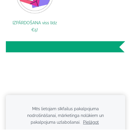
IZPĀRDOŠANA viss līdz
€5!
Mēs lietojam sīkfailus pakalpojuma
Sīkdatnes
nodrošināšanai, mārketinga nolūkiem un
pakalpojuma uzlabošanai.
Pielāgot
Privātuma politika
Kontakti
Piegāde