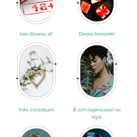
Joku dāvanas 18+
Dāvanu komplekti
Koka izstrādājumi
Ø 2cm nagliņauskari vai
klipši