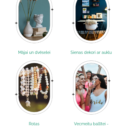
Mājai un dvēselei
Sienas dekori ar auklu
Rotas
Vecmeitu ballītei -