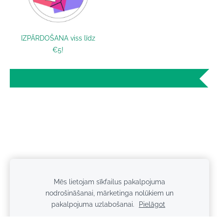
IZPĀRDOŠANA viss līdz
€5!
Mēs lietojam sīkfailus pakalpojuma
Sīkdatnes
nodrošināšanai, mārketinga nolūkiem un
pakalpojuma uzlabošanai.
Pielāgot
Privātuma politika
Kontakti
Piegāde